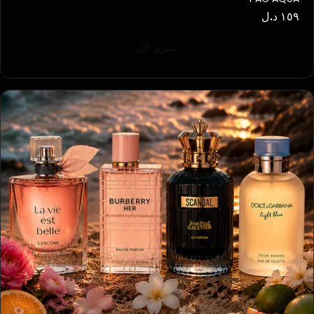
١٥٩ د.ل
اشتري الآن