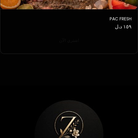
PAC FRESH
١٥٩ د.ل
اشتري الآن